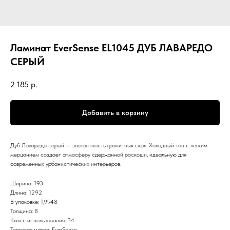
Ламинат EverSense EL1045 ДУБ ЛАВАРЕДО
СЕРЫЙ
2 185
р.
Добавить в корзину
Дуб Лаваредо серый — элегантность гранитных скал. Холодный тон с легким
мерцанием создает атмосферу сдержанной роскоши, идеальную для
современных урбанистических интерьеров.
Ширина: 193
Длина: 1292
В упаковке: 1,9948
Толщина: 8
Класс использования: 34
Торговая марка: EverSense