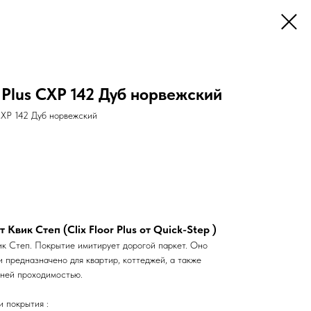
r Plus CXP 142 Дуб норвежский
 CXP 142 Дуб норвежский
Квик Степ (Clix Floor Plus от Quick-Step )
ик Степ. Покрытие имитирует дорогой паркет. Оно
и предназначено для квартир, коттеджей, а также
ней проходимостью.
 покрытия :