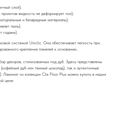
итный слой);
о пролитая жидкость не деформирует пол);
 натуральные и безвредные материалы);
ивает пыль);
т годами).
овой системой Uniclic. Она обеспечивает легкость при
рованного крепления панелей к основанию.
ор декоров, стилизованных под дуб. Здесь представлены
 (кофейный дуб или темный шоколад), так и аутентичные
). Ламинат из колекции Clix Floor Plus можно купить в наших
ой цене.