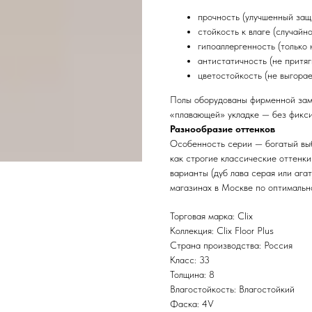
прочность (улучшенный защ
стойкость к влаге (случайн
гипоаллергенность (только
антистатичность (не притяг
цветостойкость (не выгорае
Полы оборудованы фирменной замк
«плавающей» укладке — без фикси
Разнообразие оттенков
Особенность серии — богатый выб
как строгие классические оттенки
варианты (дуб лава серая или агат
магазинах в Москве по оптимальн
Торговая марка: Clix
Коллекция: Clix Floor Plus
Страна производства: Россия
Класс: 33
Толщина: 8
Влагостойкость: Влагостойкий
Фаска: 4V