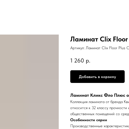
Ламинат Clix Floo
Артикул:
Ламинат Clix Floor Plus
1 260
р.
Добавить в корзину
Ламинат Кликс Фло Плюс от 
Коллекция ламината от бренда Кв
относится к 32 классу прочности 
общественных помещений со сред
Особенности серии
Производственные характеристики