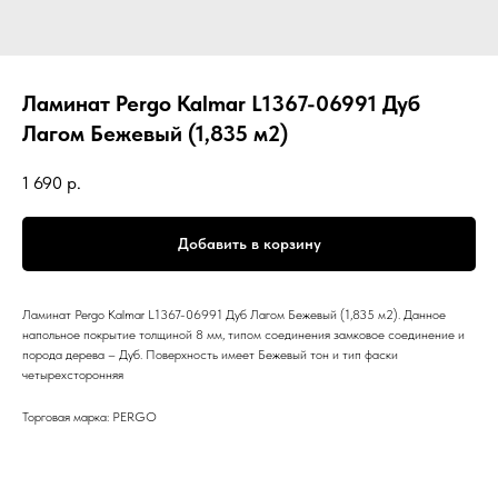
Ламинат Pergo Kalmar L1367-06991 Дуб
Лагом Бежевый (1,835 м2)
1 690
р.
Добавить в корзину
Ламинат Pergo Kalmar L1367-06991 Дуб Лагом Бежевый (1,835 м2). Данное
напольное покрытие толщиной 8 мм, типом соединения замковое соединение и
порода дерева – Дуб. Поверхность имеет Бежевый тон и тип фаски
четырехсторонняя
Торговая марка: PERGO