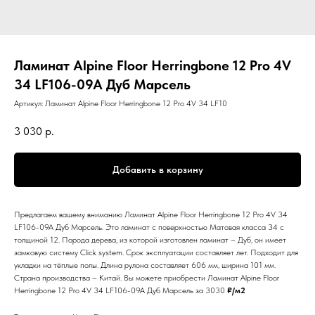
Ламинат Alpine Floor Herringbone 12 Pro 4V
34 LF106-09A Дуб Марсель
Артикул:
Ламинат Alpine Floor Herringbone 12 Pro 4V 34 LF10
3 030
р.
Добавить в корзину
Предлагаем вашему вниманию Ламинат Alpine Floor Herringbone 12 Pro 4V 34
LF106-09A Дуб Марсель. Это ламинат с поверхностью Матовая класса 34 с
толщиной 12. Порода дерева, из которой изготовлен ламинат – Дуб, он имеет
замковую систему Click system. Срок эксплуатации составляет лет. Подходит для
укладки на тёплые полы. Длина рулона составляет 606 мм, ширина 101 мм.
Страна производства – Китай. Вы можете приобрести Ламинат Alpine Floor
Herringbone 12 Pro 4V 34 LF106-09A Дуб Марсель за 3030
₽/м2