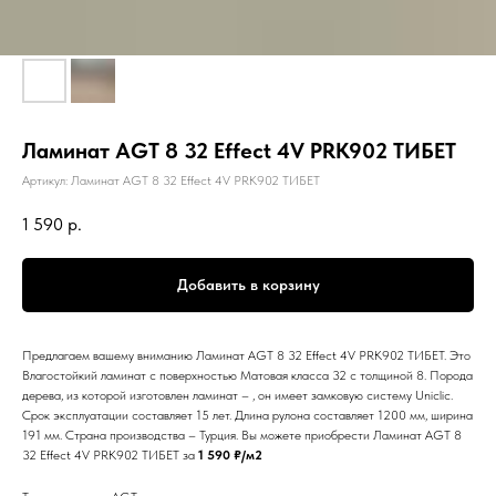
Ламинат AGT 8 32 Effect 4V PRK902 ТИБЕТ
Артикул:
Ламинат AGT 8 32 Effect 4V PRK902 ТИБЕТ
1 590
р.
Добавить в корзину
Предлагаем вашему вниманию Ламинат AGT 8 32 Effect 4V PRK902 ТИБЕТ. Это
Влагостойкий ламинат с поверхностью Матовая класса 32 с толщиной 8. Порода
дерева, из которой изготовлен ламинат – , он имеет замковую систему Uniclic.
Срок эксплуатации составляет 15 лет. Длина рулона составляет 1200 мм, ширина
191 мм. Страна производства – Турция. Вы можете приобрести Ламинат AGT 8
32 Effect 4V PRK902 ТИБЕТ за
1 590 ₽/м2