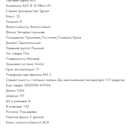
Торговая марка: AGT
Коллекция: AGT 8 32 Effect 4V
Страна производства: Турция
Класс: 32
Толщина: 8
Влагостойкость: Влагостойкий
Фаска: Четырёхсторонняя
Помещение: Прихожая / Гостиная / Спальня / Кухня
Дизайн: Однополосный
Товарная группа: Ламинат
Тип товара: Пол
Поверхность: Матовая
Замковая система: Uniclic
Срок эксплуатации: 15
Пожарные сертификаты: КМ 3
Совместимость с тёплыми полами: Да, максимальная температура +27 градусов
Код товара: 3000000-491164
Длина: 1200
Ширина: 191
Шт в упаковке: 8
В упаковке: 1.83
Рисунок: Под дерево
Наличие фаски: С фаской
Класс износостойкости: AC4