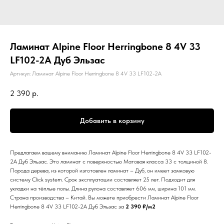
Ламинат Alpine Floor Herringbone 8 4V 33
LF102-2A Дуб Эльзас
Артикул:
Ламинат Alpine Floor Herringbone 8 4V 33 LF102-2A
2 390
р.
Добавить в корзину
Предлагаем вашему вниманию Ламинат Alpine Floor Herringbone 8 4V 33 LF102-
2A Дуб Эльзас. Это ламинат с поверхностью Матовая класса 33 с толщиной 8.
Порода дерева, из которой изготовлен ламинат – Дуб, он имеет замковую
систему Click system. Срок эксплуатации составляет 25 лет. Подходит для
укладки на тёплые полы. Длина рулона составляет 606 мм, ширина 101 мм.
Страна производства – Китай. Вы можете приобрести Ламинат Alpine Floor
Herringbone 8 4V 33 LF102-2A Дуб Эльзас за
2 390 ₽/м2