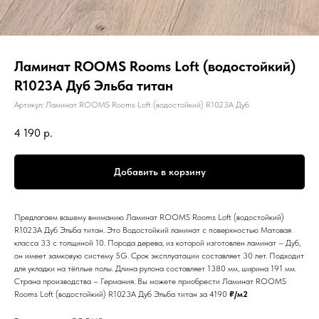
Ламинат ROOMS Rooms Loft (водостойкий)
R1023A Дуб Эльба титан
Артикул:
Ламинат ROOMS Rooms Loft (водостойкий) R1023A Дуб
4 190
р.
Добавить в корзину
Предлагаем вашему вниманию Ламинат ROOMS Rooms Loft (водостойкий)
R1023A Дуб Эльба титан. Это Водостойкий ламинат с поверхностью Матовая
класса 33 с толщиной 10. Порода дерева, из которой изготовлен ламинат – Дуб,
он имеет замковую систему 5G. Срок эксплуатации составляет 30 лет. Подходит
для укладки на тёплые полы. Длина рулона составляет 1380 мм, ширина 191 мм.
Страна производства – Германия. Вы можете приобрести Ламинат ROOMS
Rooms Loft (водостойкий) R1023A Дуб Эльба титан за 4190
₽/м2