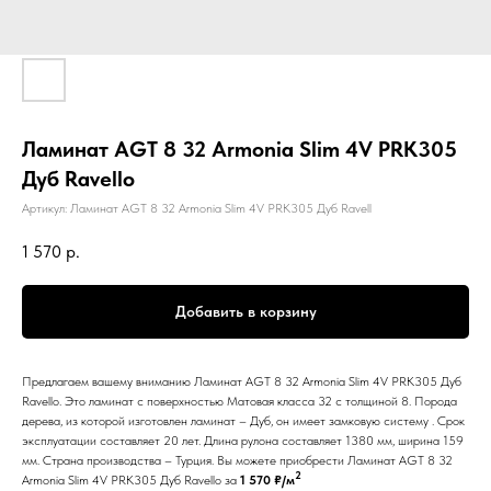
Ламинат AGT 8 32 Armonia Slim 4V PRK305
Дуб Ravello
Артикул:
Ламинат AGT 8 32 Armonia Slim 4V PRK305 Дуб Ravell
1 570
р.
Добавить в корзину
Предлагаем вашему вниманию Ламинат AGT 8 32 Armonia Slim 4V PRK305 Дуб
Ravello. Это ламинат с поверхностью Матовая класса 32 с толщиной 8. Порода
дерева, из которой изготовлен ламинат – Дуб, он имеет замковую систему . Срок
эксплуатации составляет 20 лет. Длина рулона составляет 1380 мм, ширина 159
мм. Страна производства – Турция. Вы можете приобрести Ламинат AGT 8 32
2
Armonia Slim 4V PRK305 Дуб Ravello за
1 570 ₽/м