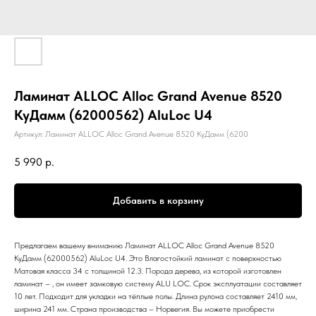
Ламинат ALLOC Alloc Grand Avenue 8520
КуДамм (62000562) AluLoc U4
Артикул:
Ламинат ALLOC Alloc Grand Avenue 8520 КуДамм (6200
5 990
р.
Добавить в корзину
Предлагаем вашему вниманию Ламинат ALLOC Alloc Grand Avenue 8520
КуДамм (62000562) AluLoc U4. Это Влагостойкий ламинат с поверхностью
Матовая класса 34 с толщиной 12.3. Порода дерева, из которой изготовлен
ламинат – , он имеет замковую систему ALU LOC. Срок эксплуатации составляет
10 лет. Подходит для укладки на тёплые полы. Длина рулона составляет 2410 мм,
ширина 241 мм. Страна производства – Норвегия. Вы можете приобрести