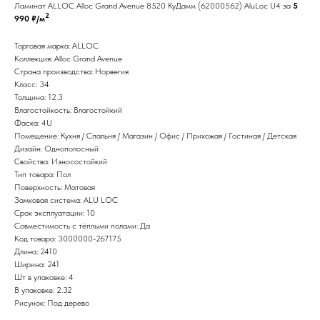
Ламинат ALLOC Alloc Grand Avenue 8520 КуДамм (62000562) AluLoc U4 за
5
2
990 ₽/м
Торговая марка: ALLOC
Коллекция: Alloc Grand Avenue
Страна производства: Норвегия
Класс: 34
Толщина: 12.3
Влагостойкость: Влагостойкий
Фаска: 4U
Помещение: Кухня / Спальня / Магазин / Офис / Прихожая / Гостиная / Детская
Дизайн: Однополосный
Свойства: Износостойкий
Тип товара: Пол
Поверхность: Матовая
Замковая система: ALU LOC
Срок эксплуатации: 10
Совместимость с тёплыми полами: Да
Код товара: 3000000-267175
Длина: 2410
Ширина: 241
Шт в упаковке: 4
В упаковке: 2.32
Рисунок: Под дерево