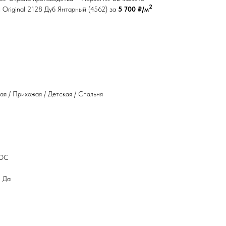
2
Original 2128 Дуб Янтарный (4562) за
5 700 ₽/м
ая / Прихожая / Детская / Спальня
LOC
: Да