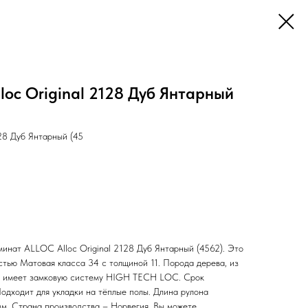
oc Original 2128 Дуб Янтарный
28 Дуб Янтарный (45
нат ALLOC Alloc Original 2128 Дуб Янтарный (4562). Это
стью Матовая класса 34 с толщиной 11. Порода дерева, из
 он имеет замковую систему HIGH TECH LOC. Срок
Подходит для укладки на тёплые полы. Длина рулона
мм. Страна производства – Норвегия. Вы можете