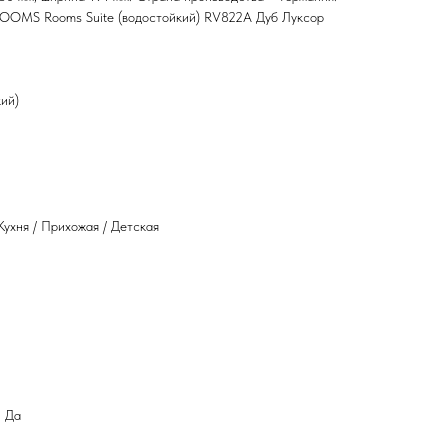
OOMS Rooms Suite (водостойкий) RV822A Дуб Луксор
кий)
Кухня / Прихожая / Детская
: Да