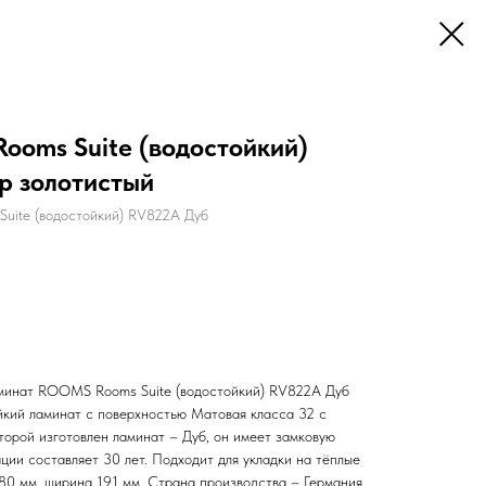
oms Suite (водостойкий)
р золотистый
uite (водостойкий) RV822A Дуб
минат ROOMS Rooms Suite (водостойкий) RV822A Дуб
йкий ламинат с поверхностью Матовая класса 32 с
торой изготовлен ламинат – Дуб, он имеет замковую
ции составляет 30 лет. Подходит для укладки на тёплые
80 мм, ширина 191 мм. Страна производства – Германия.