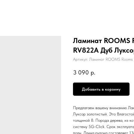
Ламинат ROOMS Ro
RV822A Дуб Луксо
Артикул:
Ламинат ROOMS Rooms S
3 090
р.
Добавить в корзину
Предлагаем вашему вниманию Ла
Луксор золотистый. Это Влагосто
толщиной 8. Порода дерева, из ко
систему 5G-Click. Срок эксплуата
полы. Длина рулона составляет 13