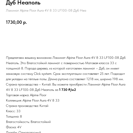
Дуб Неаполь
Ламинат Alpine Floor Aura 4V 8 33 LF100-08 Дуб Неа
1730,00
р.
Добавить в корзину
Предлагаем вашему вниманию Ламинат Alpine Floor Aura 4V 8 33 LF100-08 Дуб
Неаполь. Это Влагостойкий ламинат с поверхностью Матовая класса 33 с
толщиной 8. Порода дерева, из которой изготовлен ламинат – Дуб, он имеет
замковую систему Click system. Срок эксплуатации составляет 25 лет. Подходит
для укладки на тёплые полы. Длина рулона составляет 1218 мм, ширина 198 мм.
Страна производства – Китай. Вы можете приобрести Ламинат Alpine Floor Aura
4V 8 33 LF100-08 Дуб Неаполь за
1 730 ₽/м2
Торговая марка: Alpine Floor
Коллекция: Alpine Floor Aura 4V 8 33
Страна производства: Китай
Класс: 33
Толщина: 8
Влагостойкость: Влагостойкий
Фаска: 4V
Дизайн: Однополосный