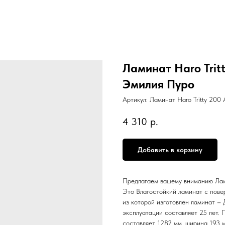
Ламинат Haro Trit
Эмилия Пуро
Артикул:
Ламинат Haro Tritty 200
4 310
р.
Добавить в корзину
Предлагаем вашему вниманию Лами
Это Влагостойкий ламинат с пове
из которой изготовлен ламинат – 
эксплуатации составляет 25 лет. 
составляет 1282 мм, ширина 193 