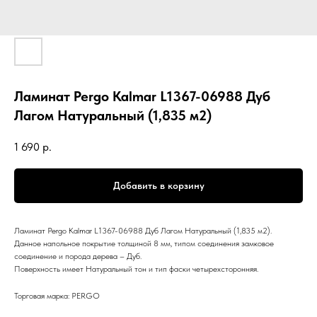
Ламинат Pergo Kalmar L1367-06988 Дуб
Лагом Натуральный (1,835 м2)
1 690
р.
Добавить в корзину
Ламинат Pergo Kalmar L1367-06988 Дуб Лагом Натуральный (1,835 м2).
Данное напольное покрытие толщиной 8 мм, типом соединения замковое
соединение и порода дерева – Дуб.
Поверхность имеет Натуральный тон и тип фаски четырехсторонняя.
Торговая марка: PERGO