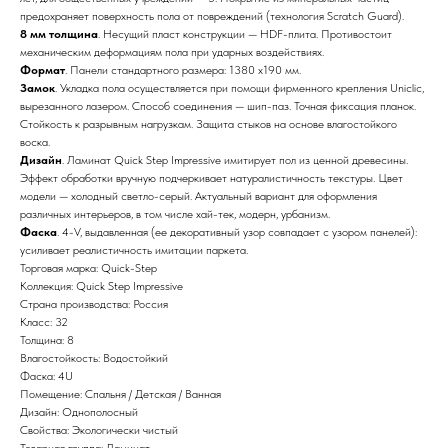
предохраняет поверхность пола от повреждений (технология Scratch Guard).
8 мм толщина
. Несущий пласт конструкции — HDF-плита. Противостоит
механическим деформациям пола при ударных воздействиях.
Формат
. Панели стандартного размера: 1380 х190 мм.
Замок
. Укладка пола осуществляется при помощи фирменного крепления Uniclic,
вырезанного лазером. Способ соединения — шип-паз. Точная фиксация планок.
Стойкость к разрывным нагрузкам. Защита стыков на основе влагостойкого
воска.
Дизайн
. Ламинат Quick Step Impressive имитирует пол из ценной древесины.
Эффект обработки вручную подчеркивает натуралистичность текстуры. Цвет
модели — холодный светло-серый. Актуальный вариант для оформления
различных интерьеров, в том числе хай-тек, модерн, урбанизм.
Фаска
. 4-V, выдавленная (ее декоративный узор совпадает с узором панелей):
усиливает реалистичность имитации паркета.
Торговая марка: Quick-Step
Коллекция: Quick Step Impressive
Страна производства: Россия
Класс: 32
Толщина: 8
Влагостойкость: Водостойкий
Фаска: 4U
Помещение: Спальня / Детская / Ванная
Дизайн: Однополосный
Свойства: Экологически чистый
Товарная группа: Ламинат