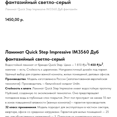
фантазийный светло-серый
Ламинат Quick Step Impressive IM3560 Дуб фантазийн
1450,00
р.
Добавить в корзину
Ламинат Quick Step Impressive IM3560 Дуб
фантазийный светло-серый
2
2
Водостойкий ламинат от бренда Quick Step. Цена —
1 810 ₽/м
1 450 ₽/м
,
наличие — есть. Стойкость к царапинам. Натуралистичный дизайн под паркет.
Удачный выбор для отделки ванной комнаты, жилых помещений, деловых офисов.
Производство
. Модель изготовлена в России (запатентованная европейская
технология). Производитель — бельгийский холдинг Unilin.
Стойкость к влаге
. Ламинат Quick Step Impressive имеет водостойкую пропитку
Hydroseal, созданную по эксклюзивной технологии. Она предотвращает
попадание воды в глубинные слои покрытия. Этот пол прослужит не менее 10 лет
в зонах повышенной влажности (ванных комнатах)— гарантия производителя.
32 класс применения
. Модель подходит для эксплуатации в частном секторе,
квартире, офисе со средними нагрузками. Гарантия для жилых помещений — 25
лет, для общественных учреждений — 5. Покрытие из минеральных частиц