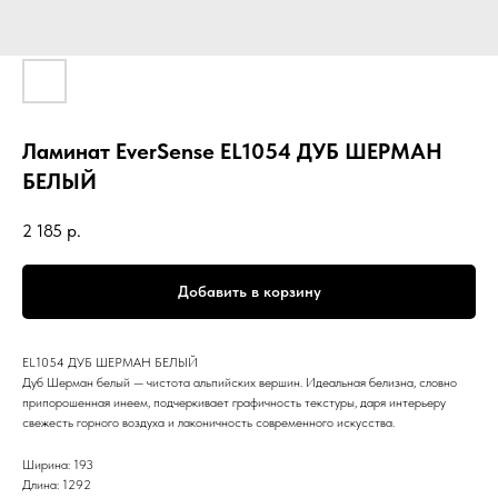
Ламинат EverSense EL1054 ДУБ ШЕРМАН
БЕЛЫЙ
2 185
р.
Добавить в корзину
EL1054 ДУБ ШЕРМАН БЕЛЫЙ
Дуб Шерман белый — чистота альпийских вершин. Идеальная белизна, словно
припорошенная инеем, подчеркивает графичность текстуры, даря интерьеру
свежесть горного воздуха и лаконичность современного искусства.
Ширина: 193
Длина: 1292