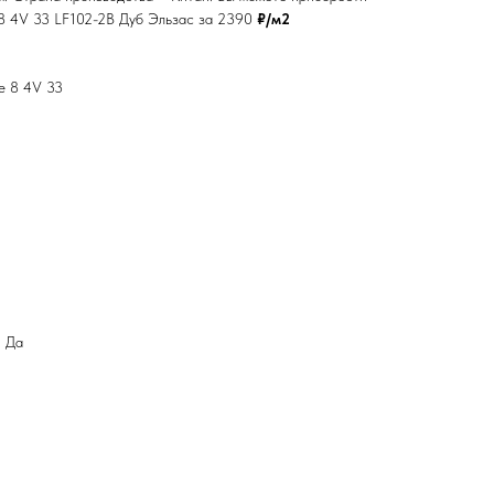
 8 4V 33 LF102-2B Дуб Эльзас за 2390
₽/м2
ne 8 4V 33
: Да