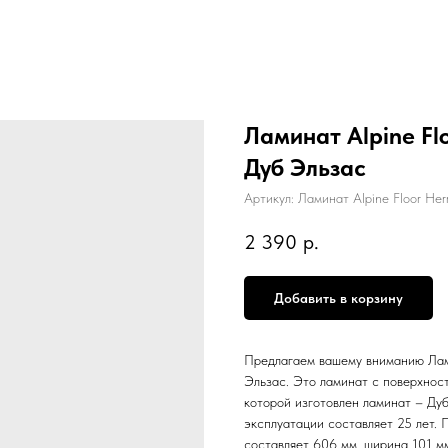
Ламинат Alpine Fl
Дуб Эльзас
Артикул:
Ламинат Alpine Floor He
2 390
р.
Добавить в корзину
Предлагаем вашему вниманию Лами
Эльзас. Это ламинат с поверхнос
которой изготовлен ламинат – Дуб
эксплуатации составляет 25 лет. 
составляет 606 мм, ширина 101 м