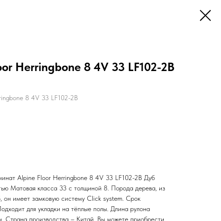
oor Herringbone 8 4V 33 LF102-2B
rringbone 8 4V 33 LF102-2B
нат Alpine Floor Herringbone 8 4V 33 LF102-2B Дуб
тью Матовая класса 33 с толщиной 8. Порода дерева, из
, он имеет замковую систему Click system. Срок
Подходит для укладки на тёплые полы. Длина рулона
м. Страна производства – Китай. Вы можете приобрести