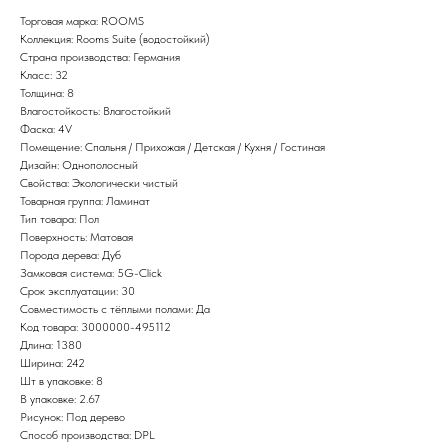
Торговая марка: ROOMS
Коллекция: Rooms Suite (водостойкий)
Страна производства: Германия
Класс: 32
Толщина: 8
Влагостойкость: Влагостойкий
Фаска: 4V
Помещение: Спальня / Прихожая / Детская / Кухня / Гостиная
Дизайн: Однополосный
Свойства: Экологически чистый
Товарная группа: Ламинат
Тип товара: Пол
Поверхность: Матовая
Порода дерева: Дуб
Замковая система: 5G-Click
Срок эксплуатации: 30
Совместимость с тёплыми полами: Да
Код товара: 3000000-495112
Длина: 1380
Ширина: 242
Шт в упаковке: 8
В упаковке: 2.67
Рисунок: Под дерево
Способ производства: DPL