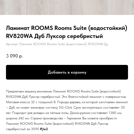
Ламинат ROOMS Rooms Suite (водостойкий)
RV820WA Дуб Луксор серебристый
Артикул:
Ламинат ROOMS Rooms Suite (водостойкий) RV820WA Ду
3 090
р.
Добавить в корзину
Предлагаем вашему вниманию Ламинат ROOMS Rooms Suite (водостойкий)
RV820WA Дуб Луксор серебристый. Это Влагостойкий ламинат с поверхностью
Матовая класса 32 с толщиной 8. Порода дерева, из которой изготовлен ламинат
– Дуб, он имеет замковую систему 5G-Click. Срок эксплуатации составляет 30
лет. Подходит для укладки на тёплые полы. Длина рулона составляет 1380 мм,
ширина 242 мм. Страна производства – Германия. Вы можете приобрести
Ламинат ROOMS Rooms Suite (водостойкий) RV820WA Дуб Луксор
серебристый за 3090
₽/м2