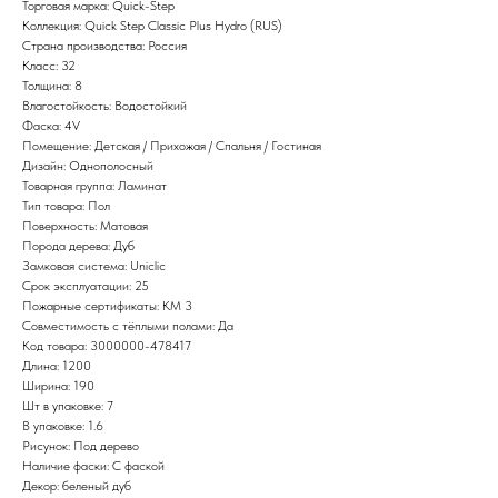
Торговая марка: Quick-Step
Коллекция: Quick Step Classic Plus Hydro (RUS)
Страна производства: Россия
Класс: 32
Толщина: 8
Влагостойкость: Водостойкий
Фаска: 4V
Помещение: Детская / Прихожая / Спальня / Гостиная
Дизайн: Однополосный
Товарная группа: Ламинат
Тип товара: Пол
Поверхность: Матовая
Порода дерева: Дуб
Замковая система: Uniclic
Срок эксплуатации: 25
Пожарные сертификаты: КМ 3
Совместимость с тёплыми полами: Да
Код товара: 3000000-478417
Длина: 1200
Ширина: 190
Шт в упаковке: 7
В упаковке: 1.6
Рисунок: Под дерево
Наличие фаски: С фаской
Декор: беленый дуб