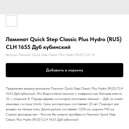
Ламинат Quick Step Classic Plus Hydro (RUS)
CLH 1655 Дуб кубинский
Артикул:
Ламинат Quick Step Classic Plus Hydro (RUS) CLH 16
Добавить в корзину
Предлагаем вашему вниманию Ламинат Quick Step Classic Plus Hydro (RUS) CLH
1655 Дуб кубинский. Это Водостойкий ламинат с поверхностью Матовая класса
32 с толщиной 8. Порода дерева, из которой изготовлен ламинат – Дуб, он имеет
замковую систему Uniclic. Срок эксплуатации составляет 25 лет. Подходит для
укладки на тёплые полы. Длина рулона составляет 1200 мм, ширина 190 мм.
Страна производства – Россия. Вы можете приобрести Ламинат Quick Step
Classic Plus Hydro (RUS) CLH 1655 Дуб кубинский