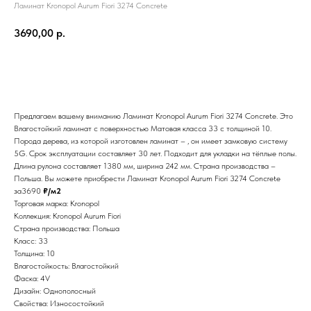
Ламинат Kronopol Aurum Fiori 3274 Concrete
3690,00
р.
Добавить в корзину
Предлагаем вашему вниманию Ламинат Kronopol Aurum Fiori 3274 Concrete. Это
Влагостойкий ламинат с поверхностью Матовая класса 33 с толщиной 10.
Порода дерева, из которой изготовлен ламинат – , он имеет замковую систему
5G. Срок эксплуатации составляет 30 лет. Подходит для укладки на тёплые полы.
Длина рулона составляет 1380 мм, ширина 242 мм. Страна производства –
Польша. Вы можете приобрести Ламинат Kronopol Aurum Fiori 3274 Concrete
за3690
₽/м2
Торговая марка: Kronopol
Коллекция: Kronopol Aurum Fiori
Страна производства: Польша
Класс: 33
Толщина: 10
Влагостойкость: Влагостойкий
Фаска: 4V
Дизайн: Однополосный
Свойства: Износостойкий