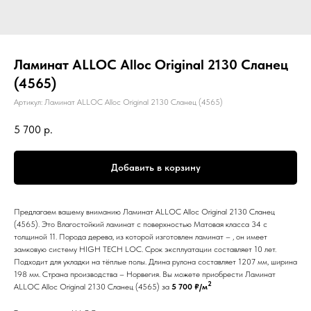
Ламинат ALLOC Alloc Original 2130 Сланец
(4565)
Артикул:
Ламинат ALLOC Alloc Original 2130 Сланец (4565)
5 700
р.
Добавить в корзину
Предлагаем вашему вниманию Ламинат ALLOC Alloc Original 2130 Сланец
(4565). Это Влагостойкий ламинат с поверхностью Матовая класса 34 с
толщиной 11. Порода дерева, из которой изготовлен ламинат – , он имеет
замковую систему HIGH TECH LOC. Срок эксплуатации составляет 10 лет.
Подходит для укладки на тёплые полы. Длина рулона составляет 1207 мм, ширина
198 мм. Страна производства – Норвегия. Вы можете приобрести Ламинат
2
ALLOC Alloc Original 2130 Сланец (4565) за
5 700 ₽/м