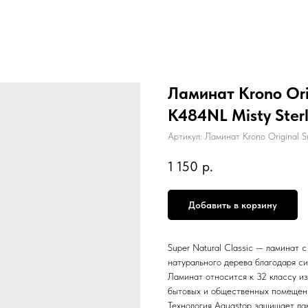
Ламинат Krono Orig
K484NL Misty Ster
Артикул:
Ламинат Krono Original S
1 150
р.
Добавить в корзину
Super Natural Classic — ламинат
натурального дерева благодаря с
Ламинат относится к 32 классу из
бытовых и общественных помещени
Технология Aquastop защищает лам