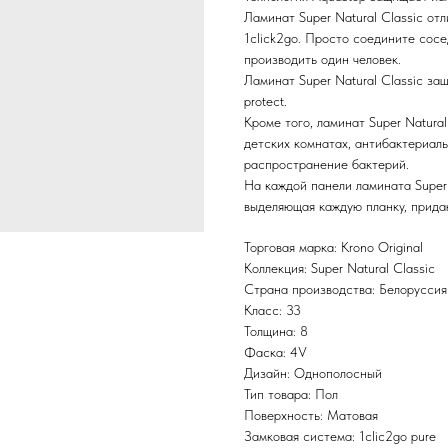
Ламинат Super Natural Classic от
1click2go. Просто соедините сос
производить один человек.
Ламинат Super Natural Classic за
protect.
Кроме того, ламинат Super Natura
детских комнатах, антибактериал
распространение бактерий.
На каждой панели ламината Super 
выделяющая каждую планку, прида
Торговая марка: Krono Original
Коллекция: Super Natural Classic
Страна производства: Белоруссия
Класс: 33
Толщина: 8
Фаска: 4V
Дизайн: Однополосный
Тип товара: Пол
Поверхность: Матовая
Замковая система: 1clic2go pure