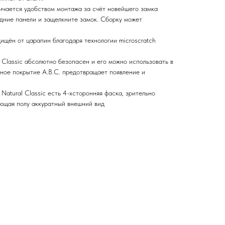
личается удобством монтажа за счёт новейшего замка
едние панели и защелкните замок. Сборку может
щищён от царапин благодаря технологии microscratch
l Classic абсолютно безопасен и его можно использовать в
ьное покрытие A.B.C. предотвращает появление и
Natural Classic есть 4-хсторонняя фаска, зрительно
ющая полу аккуратный внешний вид