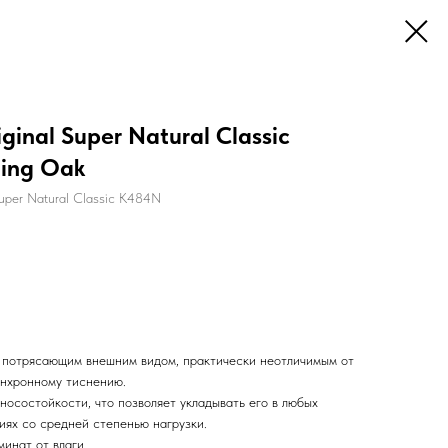
inal Super Natural Classic
ling Oak
uper Natural Classic K484N
 с потрясающим внешним видом, практически неотличимым от
инхронному тиснению.
носостойкости, что позволяет укладывать его в любых
ях со средней степенью нагрузки.
инат от влаги.