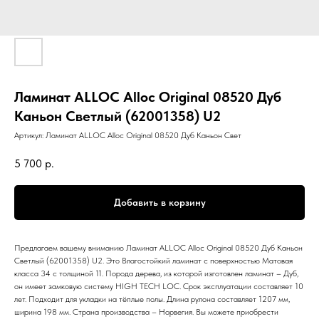
Ламинат ALLOC Alloc Original 08520 Дуб
Каньон Светлый (62001358) U2
Артикул:
Ламинат ALLOC Alloc Original 08520 Дуб Каньон Свет
5 700
р.
Добавить в корзину
Предлагаем вашему вниманию Ламинат ALLOC Alloc Original 08520 Дуб Каньон
Светлый (62001358) U2. Это Влагостойкий ламинат с поверхностью Матовая
класса 34 с толщиной 11. Порода дерева, из которой изготовлен ламинат – Дуб,
он имеет замковую систему HIGH TECH LOC. Срок эксплуатации составляет 10
лет. Подходит для укладки на тёплые полы. Длина рулона составляет 1207 мм,
ширина 198 мм. Страна производства – Норвегия. Вы можете приобрести