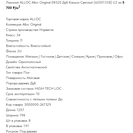
Ламинат ALLOC Alloc Original 08520 Дуб Каньон Светлый (62001358) U2 за
5
2
700 ₽/м
Торговая марка: ALLOC
Коллекция: Alloc Original
Страна производства: Норвегия
Класс: 34
Толщина: 11
Влагостойкость: Влагостойкий
Фаска: 2U
Помещение: Магазин / Гостиная / Детская / Спальня / Кухня / Прихожая / Офис
Дизайн: Однополосный
Свойства: Антистатический
Тип товара: Пол
Поверхность: Матовая
Порода дерева: Дуб
Замковая система: HIGH TECH LOC
Срок эксплуатации: 10
Совместимость с тёплыми полами: Да
Код товара: 3000000-267329
Длина: 1207
Ширина: 198
Шт в упаковке: 8
В упаковке: 1.91
Рисунок: Под дерево