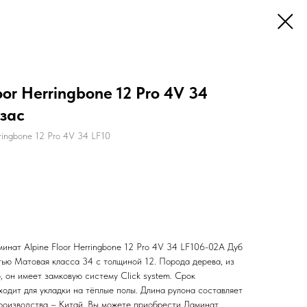
or Herringbone 12 Pro 4V 34
зас
ringbone 12 Pro 4V 34 LF10
нат Alpine Floor Herringbone 12 Pro 4V 34 LF106-02A Дуб
тью Матовая класса 34 с толщиной 12. Порода дерева, из
, он имеет замковую систему Click system. Срок
ходит для укладки на тёплые полы. Длина рулона составляет
роизводства – Китай. Вы можете приобрести Ламинат