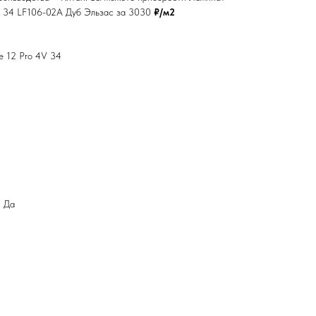
4V 34 LF106-02A Дуб Эльзас за 3030
₽/м2
ne 12 Pro 4V 34
: Да