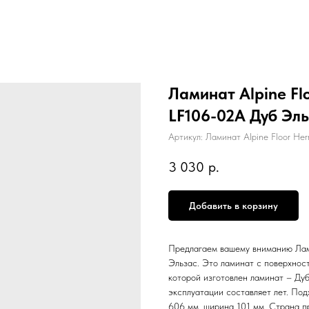
Ламинат Alpine Flo
LF106-02A Дуб Эль
Артикул:
Ламинат Alpine Floor Her
3 030
р.
Добавить в корзину
Предлагаем вашему вниманию Лами
Эльзас. Это ламинат с поверхнос
которой изготовлен ламинат – Дуб
эксплуатации составляет лет. Под
606 мм, ширина 101 мм. Страна п