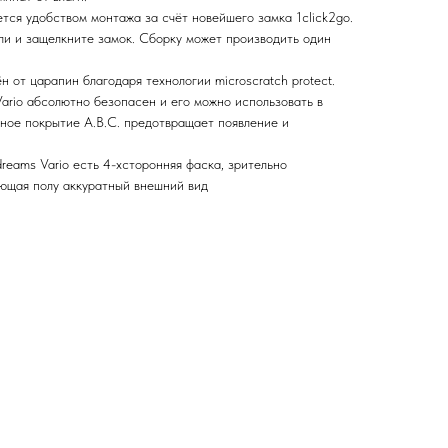
ется удобством монтажа за счёт новейшего замка 1click2go.
и и защелкните замок. Сборку может производить один
н от царапин благодаря технологии microscratch protect.
Vario абсолютно безопасен и его можно использовать в
ьное покрытие A.B.C. предотвращает появление и
reams Vario есть 4-хсторонняя фаска, зрительно
ющая полу аккуратный внешний вид