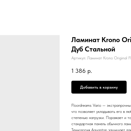
Ламинат Krono Ori
Дуб Стальной
Артикул:
Ламинат Krono Original 
1 386
р.
Добавить в корзину
Floordreams Vario — экстрапрочны
что позволяет укладывать его в 
степенью нагрузки. Поражает и то
стандартная панель обычного лам
Технология Aquastop защищает лам