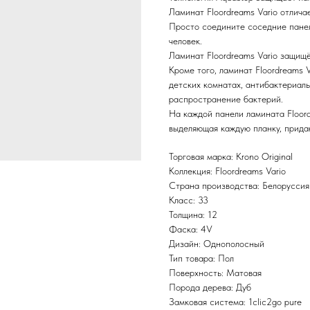
Ламинат Floordreams Vario отлича
Просто соедините соседние панел
человек.
Ламинат Floordreams Vario защищё
Кроме того, ламинат Floordreams 
детских комнатах, антибактериал
распространение бактерий.
На каждой панели ламината Floord
выделяющая каждую планку, прида
Торговая марка: Krono Original
Коллекция: Floordreams Vario
Страна производства: Белоруссия
Класс: 33
Толщина: 12
Фаска: 4V
Дизайн: Однополосный
Тип товара: Пол
Поверхность: Матовая
Порода дерева: Дуб
Замковая система: 1clic2go pure