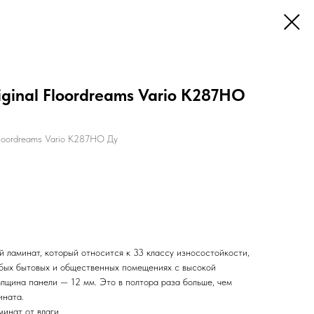
ginal Floordreams Vario K287HO
Floordreams Vario K287HO Ду
й ламинат, который относится к 33 классу износостойкости,
любых бытовых и общественных помещениях с высокой
лщина панели — 12 мм. Это в полтора раза больше, чем
ината.
инат от влаги.