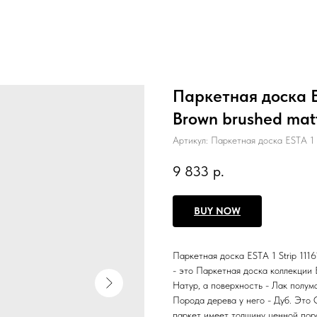
Паркетная доска ES
Brown brushed matt
Артикул:
Паркетная доска ESTA 1 
9 833
р.
BUY NOW
Паркетная доска ESTA 1 Strip 111
- это Паркетная доска коллекции 
Натур, а поверхность - Лак полум
Порода дерева у него - Дуб. Это 
паркет имеет толщину ценной поро