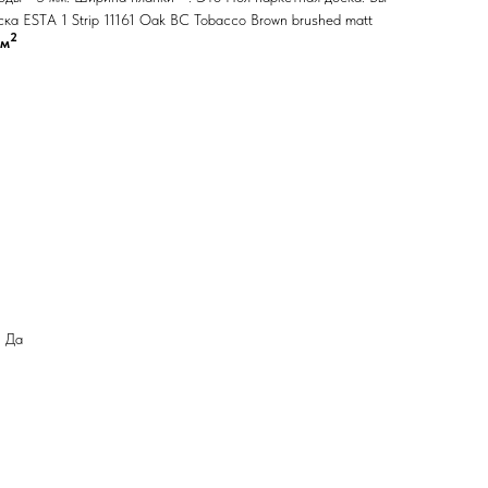
а ESTA 1 Strip 11161 Oak BC Tobacco Brown brushed matt
2
/м
: Да