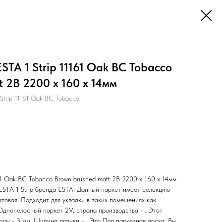
TA 1 Strip 11161 Oak BC Tobacco
 2B 2200 x 160 x 14мм
Strip 11161 Oak BC Tobacco
61 Oak BC Tobacco Brown brushed matt 2B 2200 x 160 x 14мм
ESTA 1 Strip бренда ESTA. Данный паркет имеет селекцию
атовая. Подходит для укладки в таких помещениях как .
Однополосный паркет 2V, страна производства - . Этот
ды - 3 мм. Ширина планки - . Это Пол паркетная доска. Вы