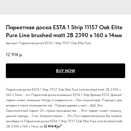
Паркетная доска ESTA 1 Strip 11157 Oak Elite
Pure Line brushed matt 2B 2390 x 160 x 14мм
Артикул:
Паркетная доска ESTA 1 Strip 11157 Oak Elite Pure
12 914
р.
BUY NOW
Паркетная доска ESTA 1 Strip 11157 Oak Elite Pure Line brushed matt 2B 2390 x
160 x 14мм - это Паркетная доска коллекции ESTA 1 Strip бренда ESTA. Данный
паркет имеет селекцию Натур, а поверхность - Лак полуматовая. Подходит для
укладки в таких помещениях как . Порода дерева у него - Дуб. Это
Однополосный паркет 2V, страна производства - . Этот паркет имеет толщину
ценной породы - 3 мм. Ширина планки - . Это Пол паркетная доска. Вы можете
приобрести Паркетная доска ESTA 1 Strip 11157 Oak Elite Pure Line brushed matt
2
2B 2390 x 160 x 14мм за
12 914 ₽/м