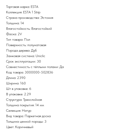
Торговая марка: ESTA
Коллекция: ESTA 1 Strip
Страна производства: Эстония
Толщина: 14
Влагостойкость: Влагостойкий
Фаска: 2V
Тип товара: Пол
Поверхность: полуматовая
Порода дерева: Дуб
Замковая система: Uniclic
Срок эксплуатации: 30
Совместимость с тёплыми полами: Да
Код товара: 3000000-502836
Длина: 2390
Ширина: 160
Шт в упаковке: 6
В упаковке: 2.29
Структура: Трехслойная
Толщина покрытия: 14 мм
Селекция: Натур
Вид товара: Паркетная доска
Толщина ценной породы: 3
Цвет: Коричневый