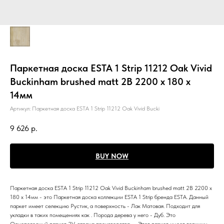
Паркетная доска ESTA 1 Strip 11212 Oak Vivid
Buckinham brushed matt 2B 2200 x 180 x
14мм
Артикул:
Паркетная доска ESTA 1 Strip 11212 Oak Vivid Bucki
9 626
р.
BUY NOW
Паркетная доска ESTA 1 Strip 11212 Oak Vivid Buckinham brushed matt 2B 2200 x
180 x 14мм - это Паркетная доска коллекции ESTA 1 Strip бренда ESTA. Данный
паркет имеет селекцию Рустик, а поверхность - Лак Матовая. Подходит для
укладки в таких помещениях как . Порода дерева у него - Дуб. Это
Однополосный паркет 2V, страна производства - . Этот паркет имеет толщину