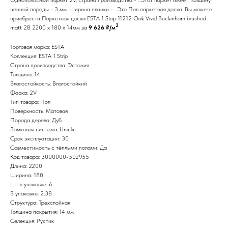
ценной породы - 3 мм. Ширина планки - . Это Пол паркетная доска. Вы можете
приобрести Паркетная доска ESTA 1 Strip 11212 Oak Vivid Buckinham brushed
2
matt 2B 2200 x 180 x 14мм за
9 626 ₽/м
Торговая марка: ESTA
Коллекция: ESTA 1 Strip
Страна производства: Эстония
Толщина: 14
Влагостойкость: Влагостойкий
Фаска: 2V
Тип товара: Пол
Поверхность: Матовая
Порода дерева: Дуб
Замковая система: Uniclic
Срок эксплуатации: 30
Совместимость с тёплыми полами: Да
Код товара: 3000000-502955
Длина: 2200
Ширина: 180
Шт в упаковке: 6
В упаковке: 2.38
Структура: Трехслойная
Толщина покрытия: 14 мм
Селекция: Рустик