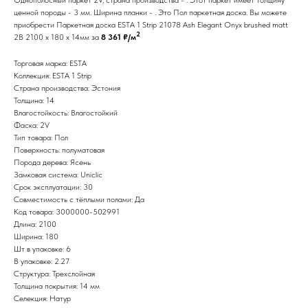
ценной породы - 3 мм. Ширина планки - . Это Пол паркетная доска. Вы можете
приобрести Паркетная доска ESTA 1 Strip 21078 Ash Elegant Onyx brushed matt
2
2B 2100 x 180 x 14мм за
8 361 ₽/м
Торговая марка: ESTA
Коллекция: ESTA 1 Strip
Страна производства: Эстония
Толщина: 14
Влагостойкость: Влагостойкий
Фаска: 2V
Тип товара: Пол
Поверхность: полуматовая
Порода дерева: Ясень
Замковая система: Uniclic
Срок эксплуатации: 30
Совместимость с тёплыми полами: Да
Код товара: 3000000-502991
Длина: 2100
Ширина: 180
Шт в упаковке: 6
В упаковке: 2.27
Структура: Трехслойная
Толщина покрытия: 14 мм
Селекция: Натур