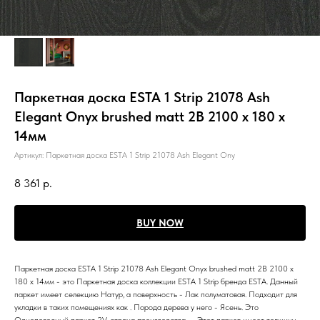
Паркетная доска ESTA 1 Strip 21078 Ash
Elegant Onyx brushed matt 2B 2100 x 180 x
14мм
Артикул:
Паркетная доска ESTA 1 Strip 21078 Ash Elegant Ony
8 361
р.
BUY NOW
Паркетная доска ESTA 1 Strip 21078 Ash Elegant Onyx brushed matt 2B 2100 x
180 x 14мм - это Паркетная доска коллекции ESTA 1 Strip бренда ESTA. Данный
паркет имеет селекцию Натур, а поверхность - Лак полуматовая. Подходит для
укладки в таких помещениях как . Порода дерева у него - Ясень. Это
Однополосный паркет 2V, страна производства - . Этот паркет имеет толщину