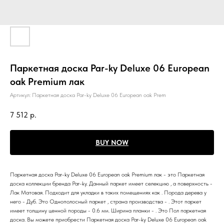
Паркетная доска Par-ky Deluxe 06 European
oak Premium лак
Артикул:
Паркетная доска Par-ky Deluxe 06 European oak Prem
7 512
р.
BUY NOW
Паркетная доска Par-ky Deluxe 06 European oak Premium лак - это Паркетная
доска коллекции бренда Par-ky. Данный паркет имеет селекцию , а поверхность -
Лак Матовая. Подходит для укладки в таких помещениях как . Порода дерева у
него - Дуб. Это Однополосный паркет , страна производства - . Этот паркет
имеет толщину ценной породы - 0.6 мм. Ширина планки - . Это Пол паркетная
доска. Вы можете приобрести Паркетная доска Par-ky Deluxe 06 European oak