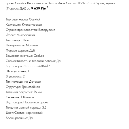
доска Coswick Классическая 3-х слойная CosLoc 1153-3533 Серое дерево
2
(Порода: Дуб) за
9 639 ₽/м
Торговая марка: Coswick
Коллекция: Классическая
Страна производства: Белоруссия
Фаска: Микрофаска
Тип товара: Пол
Поверхность: Матовая
Порода дерева: Дуб
Замковая система: CosLoc
Совместимость с тёплыми полами: Да
Код товара: 3000000-486417
Шт в упаковке: 1
В упаковке: 2
Тип помещения: Детская
Структура: Трехслойная
Толщина покрытия: 15 мм
Селекция: 1 Коммон
Вид товара: Паркетная доска
Толщина ценной породы: 3.2
Цвет: Светло-коричневый
Браширование: Да