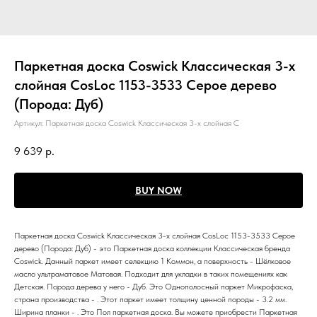
Паркетная доска Coswick Классическая 3-х
слойная CosLoc 1153-3533 Серое дерево
(Порода: Дуб)
Артикул:
Паркетная доска Coswick Классическая 3-х слойная C
9 639
р.
BUY NOW
Паркетная доска Coswick Классическая 3-х слойная CosLoc 1153-3533 Серое
дерево (Порода: Дуб) - это Паркетная доска коллекции Классическая бренда
Coswick. Данный паркет имеет селекцию 1 Коммон, а поверхность - Шёлковое
масло ультраматовое Матовая. Подходит для укладки в таких помещениях как
Детская. Порода дерева у него - Дуб. Это Однополосный паркет Микрофаска,
страна производства - . Этот паркет имеет толщину ценной породы - 3.2 мм.
Ширина планки - . Это Пол паркетная доска. Вы можете приобрести Паркетная