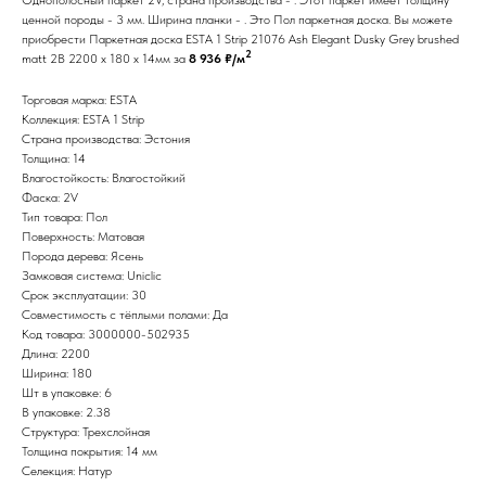
ценной породы - 3 мм. Ширина планки - . Это Пол паркетная доска. Вы можете
приобрести Паркетная доска ESTA 1 Strip 21076 Ash Elegant Dusky Grey brushed
2
matt 2B 2200 x 180 x 14мм за
8 936 ₽/м
Торговая марка: ESTA
Коллекция: ESTA 1 Strip
Страна производства: Эстония
Толщина: 14
Влагостойкость: Влагостойкий
Фаска: 2V
Тип товара: Пол
Поверхность: Матовая
Порода дерева: Ясень
Замковая система: Uniclic
Срок эксплуатации: 30
Совместимость с тёплыми полами: Да
Код товара: 3000000-502935
Длина: 2200
Ширина: 180
Шт в упаковке: 6
В упаковке: 2.38
Структура: Трехслойная
Толщина покрытия: 14 мм
Селекция: Натур