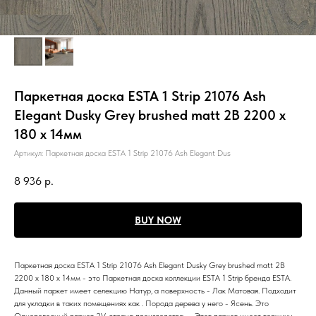
Паркетная доска ESTA 1 Strip 21076 Ash
Elegant Dusky Grey brushed matt 2B 2200 x
180 x 14мм
Артикул:
Паркетная доска ESTA 1 Strip 21076 Ash Elegant Dus
8 936
р.
BUY NOW
Паркетная доска ESTA 1 Strip 21076 Ash Elegant Dusky Grey brushed matt 2B
2200 x 180 x 14мм - это Паркетная доска коллекции ESTA 1 Strip бренда ESTA.
Данный паркет имеет селекцию Натур, а поверхность - Лак Матовая. Подходит
для укладки в таких помещениях как . Порода дерева у него - Ясень. Это
Однополосный паркет 2V, страна производства - . Этот паркет имеет толщину