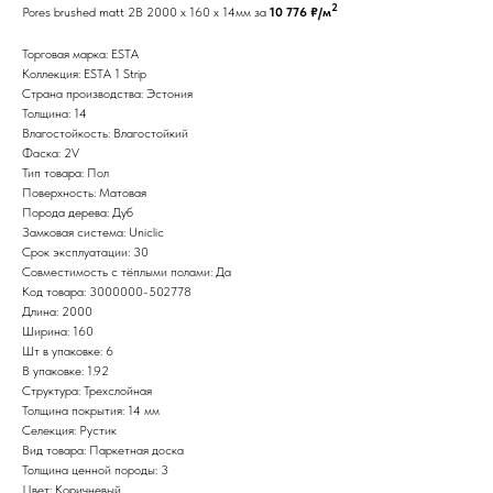
2
Pores brushed matt 2B 2000 x 160 x 14мм за
10 776 ₽/м
Торговая марка: ESTA
Коллекция: ESTA 1 Strip
Страна производства: Эстония
Толщина: 14
Влагостойкость: Влагостойкий
Фаска: 2V
Тип товара: Пол
Поверхность: Матовая
Порода дерева: Дуб
Замковая система: Uniclic
Срок эксплуатации: 30
Совместимость с тёплыми полами: Да
Код товара: 3000000-502778
Длина: 2000
Ширина: 160
Шт в упаковке: 6
В упаковке: 1.92
Структура: Трехслойная
Толщина покрытия: 14 мм
Селекция: Рустик
Вид товара: Паркетная доска
Толщина ценной породы: 3
Цвет: Коричневый