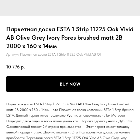
Паркетная доска ESTA 1 Strip 11225 Oak Vivid
АВ Olive Grey Ivory Pores brushed matt 2B
2000 x 160 x 14мм
Артикул:
Паркетная доска ESTA 1 Strip 11225 Oak Vivid АВ Ol
10 776
р.
BUY NOW
Паркетная доска ESTA 1 Strip 11225 Oak Vivid АВ Olive Grey Ivory Pores brushed
matt 2B 2000 x 160 x 14мм - это Паркетная доска коллекции ESTA 1 Strip бренда
ESTA. Данный паркет имеет селекцию Рустик, а поверхность - Лак Матовая.
Подходит для укладки в таких помещениях как . Порода дерева у него - Дуб. Это
Однополосный паркет 2V, страна производства - . Этот паркет имеет толщину
ценной породы - 3 мм. Ширина планки - . Это Пол паркетная доска. Вы можете
приобрести Паркетная доска ESTA 1 Strip 11225 Oak Vivid АВ Olive Grey Ivory