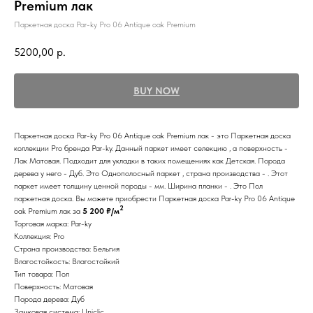
Premium лак
Паркетная доска Par-ky Pro 06 Antique oak Premium
5200,00
р.
BUY NOW
Паркетная доска Par-ky Pro 06 Antique oak Premium лак - это Паркетная доска
коллекции Pro бренда Par-ky. Данный паркет имеет селекцию , а поверхность -
Лак Матовая. Подходит для укладки в таких помещениях как Детская. Порода
дерева у него - Дуб. Это Однополосный паркет , страна производства - . Этот
паркет имеет толщину ценной породы - мм. Ширина планки - . Это Пол
паркетная доска. Вы можете приобрести Паркетная доска Par-ky Pro 06 Antique
2
oak Premium лак за
5 200 ₽/м
Торговая марка: Par-ky
Коллекция: Pro
Страна производства: Бельгия
Влагостойкость: Влагостойкий
Тип товара: Пол
Поверхность: Матовая
Порода дерева: Дуб
Замковая система: Uniclic