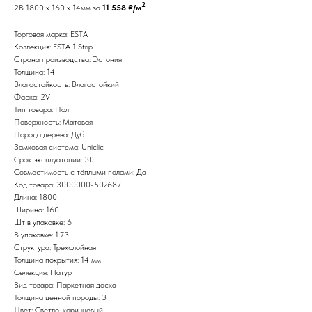
2
2B 1800 x 160 x 14мм за
11 558 ₽/м
Торговая марка: ESTA
Коллекция: ESTA 1 Strip
Страна производства: Эстония
Толщина: 14
Влагостойкость: Влагостойкий
Фаска: 2V
Тип товара: Пол
Поверхность: Матовая
Порода дерева: Дуб
Замковая система: Uniclic
Срок эксплуатации: 30
Совместимость с тёплыми полами: Да
Код товара: 3000000-502687
Длина: 1800
Ширина: 160
Шт в упаковке: 6
В упаковке: 1.73
Структура: Трехслойная
Толщина покрытия: 14 мм
Селекция: Натур
Вид товара: Паркетная доска
Толщина ценной породы: 3
Цвет: Светло-коричневый