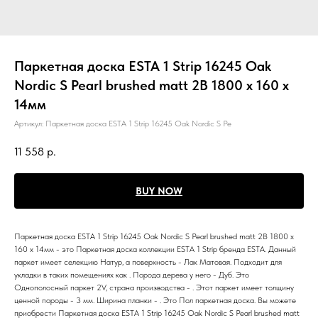
Паркетная доска ESTA 1 Strip 16245 Oak
Nordic S Pearl brushed matt 2B 1800 x 160 x
14мм
Артикул:
Паркетная доска ESTA 1 Strip 16245 Oak Nordic S Pe
11 558
р.
BUY NOW
Паркетная доска ESTA 1 Strip 16245 Oak Nordic S Pearl brushed matt 2B 1800 x
160 x 14мм - это Паркетная доска коллекции ESTA 1 Strip бренда ESTA. Данный
паркет имеет селекцию Натур, а поверхность - Лак Матовая. Подходит для
укладки в таких помещениях как . Порода дерева у него - Дуб. Это
Однополосный паркет 2V, страна производства - . Этот паркет имеет толщину
ценной породы - 3 мм. Ширина планки - . Это Пол паркетная доска. Вы можете
приобрести Паркетная доска ESTA 1 Strip 16245 Oak Nordic S Pearl brushed matt