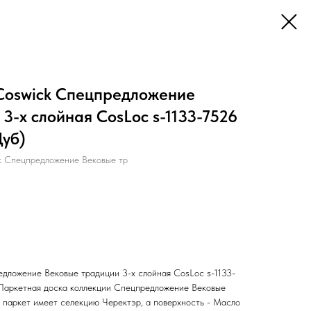
Coswick Спецпредложение
3-х слойная CosLoc s-1133-7526
Дуб)
k Спецпредложение Вековые тр
дложение Вековые традиции 3-х слойная CosLoc s-1133-
 Паркетная доска коллекции Спецпредложение Вековые
 паркет имеет селекцию Черектэр, а поверхность - Масло