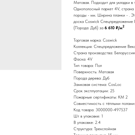
Матовая. Подходит для укладки в 
Однополосный паркет 4V, страна 
породы - мм. Ширина планки - . 
доска Coswick Спецпредложение 
2
(Порода: Дуб) за
6 610 ₽/м
Торговая марка: Coswick
Коллекция: Спецпредложение Век
Страна производства: Белоруссия
Фаска: 4V
Тип товара: Пол
Поверхность: Матовая
Порода дерева: Дуб
Замковая система: CosLoc
Срок эксплуатации: 25
Пожарные сертификаты: КМ 2
Совместимость с тёплыми полами
Код товара: 3000000-497537
Шт в упаковке: 1
В упаковке: 2.4
Структура: Трехслойная