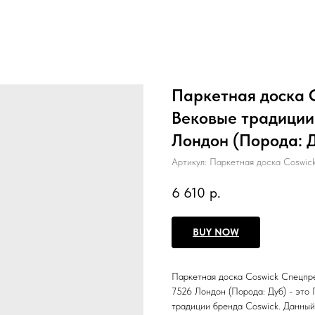
Паркетная доска 
Вековые традиции 
Лондон (Порода: 
Артикул:
Паркетная доска Coswic
6 610
р.
BUY NOW
Паркетная доска Coswick Спецпре
7526 Лондон (Порода: Дуб) - это
традиции бренда Coswick. Данный