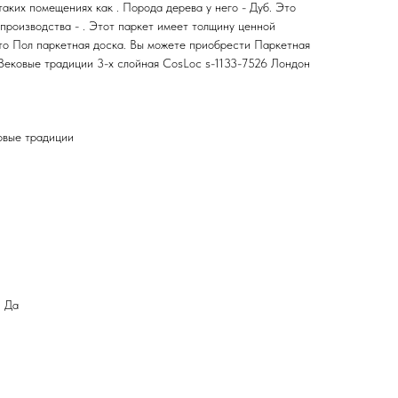
таких помещениях как . Порода дерева у него - Дуб. Это
производства - . Этот паркет имеет толщину ценной
Это Пол паркетная доска. Вы можете приобрести Паркетная
Вековые традиции 3-х слойная CosLoc s-1133-7526 Лондон
овые традиции
: Да