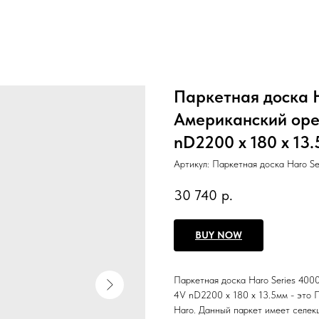
Паркетная доска H
Американский оре
nD2200 x 180 x 13
Артикул:
Паркетная доска Haro S
30 740
р.
BUY NOW
Паркетная доска Haro Series 400
4V nD2200 x 180 x 13.5мм - это 
Haro. Данный паркет имеет селек