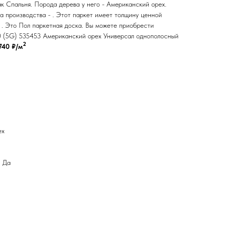
ак Спальня. Порода дерева у него - Американский орех.
а производства - . Этот паркет имеет толщину ценной
 . Это Пол паркетная доска. Вы можете приобрести
0 (5G) 535453 Американский орех Универсал однополосный
2
740 ₽/м
ех
: Да