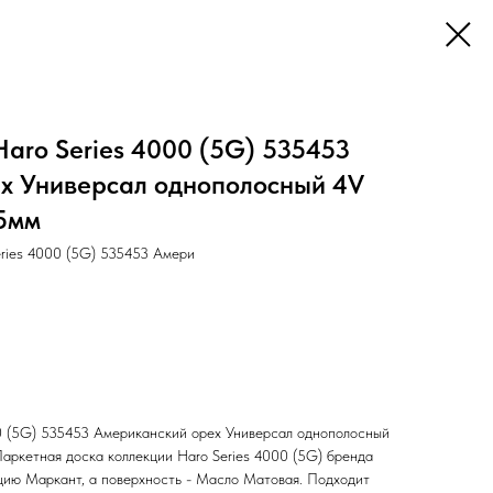
aro Series 4000 (5G) 535453
х Универсал однополосный 4V
.5мм
eries 4000 (5G) 535453 Амери
0 (5G) 535453 Американский орех Универсал однополосный
Паркетная доска коллекции Haro Series 4000 (5G) бренда
цию Маркант, а поверхность - Масло Матовая. Подходит