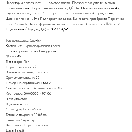
Черектэр, а поверхность - Шелковое масло . Подходит для укладки в таких
помещениях как . Порода дерева у него - Дуб. Это Однополосный паркет 4V,
страна производства - . Этот паркет имеет толщину ценной породы - мм.
Ширина планки - . Это Пол паркетная доска. Вы можете приобрести Паркетная
доска Coswick Широкоформатная доска 3-х слойная T&G шип-паз 1135-7593
2
Подснежник (Порода: Дуб) за
9 853 ₽/м
Торговая марка: Coswick
Коллекция: Широкоформатная доска
Страна производства: Белоруссия
Фаска: 4V
Тип товара: Пол
Порода дерева: Дуб
Замковая система: Шип-паз
Срок эксплуатации: 25
Пожарные сертификаты: КМ 2
Совместимость с тёплыми полами: Да
Код товара: 3000000-497406
Шт в упаковке: 1
В упаковке: 1.88
Структура: Трехслойная
Толщина покрытия: 19.05 мм
Селекция: Черектэр
Вид товара: Паркетная доска
Цвет: Белый