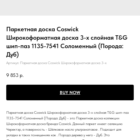
Паркетная доска Coswick
Широкоформатная доска 3-х слойная T&G
шип-паз 1135-7541 Соломенный (Порода:
Дуб)
Артикул:
Паркетная доска Coswick Широкоформатная доска 3-х
9 853
р.
BUY NOW
Паркетная доска Coswick Широкоформатная доска 3-х слойная T&G шип-паз
1135-7541 Соломенный (Порода: Дуб) - это Паркетная доска коллекции
Широкоформатная доска бренда Coswick. Данный паркет имеет селекцию
Черектэр, а поверхность - Шёлковое масло ультраматовое . Подходит для
укладки в таких помещениях как . Порода дерева у него - Дуб. Это