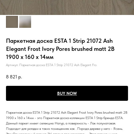
Паркетная доска ESTA 1 Strip 21072 Ash
Elegant Frost Ivory Pores brushed matt 2B
1900 x 160 x 14мм
Артикул:
Паркетная доска ESTA 1 Strip 21072 Ash Elegant Fro
8 821
р.
BUY NOW
Паркетная доска ESTA 1 Strip 21072 Ash Elegant Frost Ivory Pores brushed matt 2B
1900 x 160 x 14мм - это Паркетная доска коллекции ESTA 1 Strip бренда ESTA.
Данный паркет имеет селекцию Натур, а поверхность - Лак полуматовая.
Подходит для укладки в таких помещениях как . Порода дерева у него - Ясень.
Это Однополосный паркет 2V, страна производства - . Этот паркет имеет