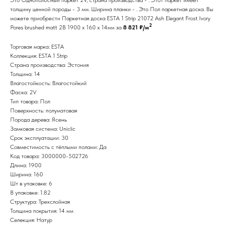
толщину ценной породы - 3 мм. Ширина планки - . Это Пол паркетная доска. Вы
можете приобрести Паркетная доска ESTA 1 Strip 21072 Ash Elegant Frost Ivory
2
Pores brushed matt 2B 1900 x 160 x 14мм за
8 821 ₽/м
Торговая марка: ESTA
Коллекция: ESTA 1 Strip
Страна производства: Эстония
Толщина: 14
Влагостойкость: Влагостойкий
Фаска: 2V
Тип товара: Пол
Поверхность: полуматовая
Порода дерева: Ясень
Замковая система: Uniclic
Срок эксплуатации: 30
Совместимость с тёплыми полами: Да
Код товара: 3000000-502726
Длина: 1900
Ширина: 160
Шт в упаковке: 6
В упаковке: 1.82
Структура: Трехслойная
Толщина покрытия: 14 мм
Селекция: Натур