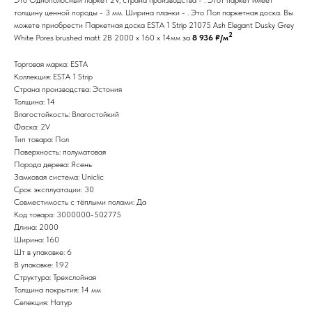
толщину ценной породы - 3 мм. Ширина планки - . Это Пол паркетная доска. Вы
можете приобрести Паркетная доска ESTA 1 Strip 21075 Ash Elegant Dusky Grey
2
White Pores brushed matt 2B 2000 x 160 x 14мм за
8 936 ₽/м
Торговая марка: ESTA
Коллекция: ESTA 1 Strip
Страна производства: Эстония
Толщина: 14
Влагостойкость: Влагостойкий
Фаска: 2V
Тип товара: Пол
Поверхность: полуматовая
Порода дерева: Ясень
Замковая система: Uniclic
Срок эксплуатации: 30
Совместимость с тёплыми полами: Да
Код товара: 3000000-502775
Длина: 2000
Ширина: 160
Шт в упаковке: 6
В упаковке: 1.92
Структура: Трехслойная
Толщина покрытия: 14 мм
Селекция: Натур