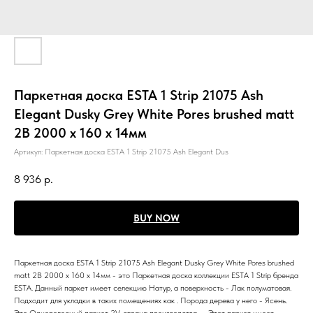
Паркетная доска ESTA 1 Strip 21075 Ash
Elegant Dusky Grey White Pores brushed matt
2B 2000 x 160 x 14мм
Артикул:
Паркетная доска ESTA 1 Strip 21075 Ash Elegant Dus
8 936
р.
BUY NOW
Паркетная доска ESTA 1 Strip 21075 Ash Elegant Dusky Grey White Pores brushed
matt 2B 2000 x 160 x 14мм - это Паркетная доска коллекции ESTA 1 Strip бренда
ESTA. Данный паркет имеет селекцию Натур, а поверхность - Лак полуматовая.
Подходит для укладки в таких помещениях как . Порода дерева у него - Ясень.
Это Однополосный паркет 2V, страна производства - . Этот паркет имеет