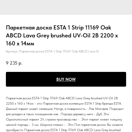
Паркетная доска ESTA 1 Strip 11169 Oak
ABCD Lava Grey brushed UV-Oil 2B 2200 x
160 x 14мм
Артикул:
Паркетная доска ESTA 1 Strip 11169 Oak ABCD Lava G
9 235
р.
BUY NOW
Паркетная доска ESTA 1 Strip 11169 Oak ABCD Lava Grey brushed UV-Oil 2B
2200 x 160 x 14мм - это Паркетная доска коллекции ESTA 1 Strip бренда ESTA.
Данный паркет имеет селекцию Натур, а поверхность - Лак Матовая. Подходит
для укладки в таких помещениях как . Порода дерева у него - Дуб. Это
Однополосный паркет 2V, страна производства - . Этот паркет имеет толщину
ценной породы - 3 мм. Ширина планки - . Это Пол паркетная доска. Вы можете
приобрести Паркетная доска ESTA 1 Strip 11169 Oak ABCD Lava Grey brushed