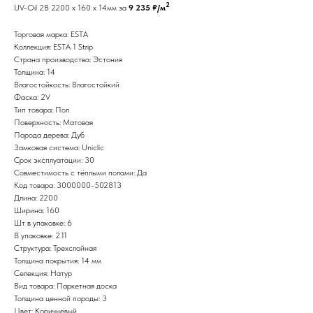
2
UV-Oil 2B 2200 x 160 x 14мм за
9 235 ₽/м
Торговая марка: ESTA
Коллекция: ESTA 1 Strip
Страна производства: Эстония
Толщина: 14
Влагостойкость: Влагостойкий
Фаска: 2V
Тип товара: Пол
Поверхность: Матовая
Порода дерева: Дуб
Замковая система: Uniclic
Срок эксплуатации: 30
Совместимость с тёплыми полами: Да
Код товара: 3000000-502813
Длина: 2200
Ширина: 160
Шт в упаковке: 6
В упаковке: 2.11
Структура: Трехслойная
Толщина покрытия: 14 мм
Селекция: Натур
Вид товара: Паркетная доска
Толщина ценной породы: 3
Цвет: Коричневый