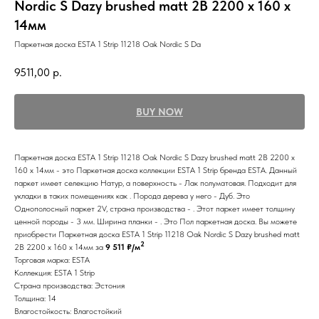
Nordic S Dazy brushed matt 2B 2200 x 160 x
14мм
Паркетная доска ESTA 1 Strip 11218 Oak Nordic S Da
9511,00
р.
BUY NOW
Паркетная доска ESTA 1 Strip 11218 Oak Nordic S Dazy brushed matt 2B 2200 x
160 x 14мм - это Паркетная доска коллекции ESTA 1 Strip бренда ESTA. Данный
паркет имеет селекцию Натур, а поверхность - Лак полуматовая. Подходит для
укладки в таких помещениях как . Порода дерева у него - Дуб. Это
Однополосный паркет 2V, страна производства - . Этот паркет имеет толщину
ценной породы - 3 мм. Ширина планки - . Это Пол паркетная доска. Вы можете
приобрести Паркетная доска ESTA 1 Strip 11218 Oak Nordic S Dazy brushed matt
2
2B 2200 x 160 x 14мм за
9 511 ₽/м
Торговая марка: ESTA
Коллекция: ESTA 1 Strip
Страна производства: Эстония
Толщина: 14
Влагостойкость: Влагостойкий