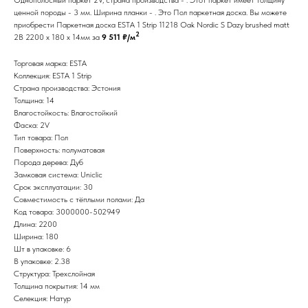
ценной породы - 3 мм. Ширина планки - . Это Пол паркетная доска. Вы можете
приобрести Паркетная доска ESTA 1 Strip 11218 Oak Nordic S Dazy brushed matt
2
2B 2200 x 180 x 14мм за
9 511 ₽/м
Торговая марка: ESTA
Коллекция: ESTA 1 Strip
Страна производства: Эстония
Толщина: 14
Влагостойкость: Влагостойкий
Фаска: 2V
Тип товара: Пол
Поверхность: полуматовая
Порода дерева: Дуб
Замковая система: Uniclic
Срок эксплуатации: 30
Совместимость с тёплыми полами: Да
Код товара: 3000000-502949
Длина: 2200
Ширина: 180
Шт в упаковке: 6
В упаковке: 2.38
Структура: Трехслойная
Толщина покрытия: 14 мм
Селекция: Натур