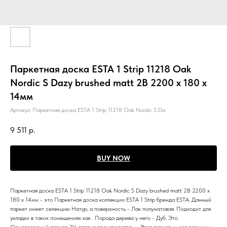
Паркетная доска ESTA 1 Strip 11218 Oak
Nordic S Dazy brushed matt 2B 2200 x 180 x
14мм
Артикул:
Паркетная доска ESTA 1 Strip 11218 Oak Nordic S Da
9 511
р.
BUY NOW
Паркетная доска ESTA 1 Strip 11218 Oak Nordic S Dazy brushed matt 2B 2200 x
180 x 14мм - это Паркетная доска коллекции ESTA 1 Strip бренда ESTA. Данный
паркет имеет селекцию Натур, а поверхность - Лак полуматовая. Подходит для
укладки в таких помещениях как . Порода дерева у него - Дуб. Это
Однополосный паркет 2V, страна производства - . Этот паркет имеет толщину