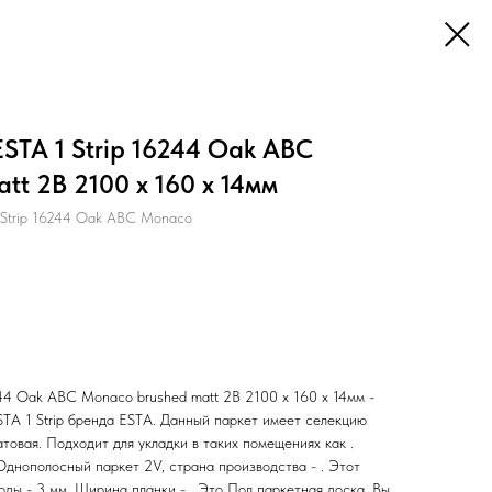
STA 1 Strip 16244 Oak ABC
tt 2B 2100 x 160 x 14мм
 Strip 16244 Oak ABC Monaco
244 Oak ABC Monaco brushed matt 2B 2100 x 160 x 14мм -
STA 1 Strip бренда ESTA. Данный паркет имеет селекцию
атовая. Подходит для укладки в таких помещениях как .
Однополосный паркет 2V, страна производства - . Этот
ды - 3 мм. Ширина планки - . Это Пол паркетная доска. Вы