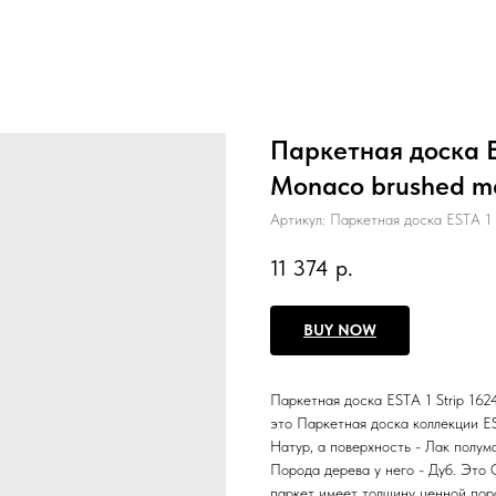
Паркетная доска E
Monaco brushed ma
Артикул:
Паркетная доска ESTA 1
11 374
р.
BUY NOW
Паркетная доска ESTA 1 Strip 16
это Паркетная доска коллекции E
Натур, а поверхность - Лак полум
Порода дерева у него - Дуб. Это 
паркет имеет толщину ценной поро