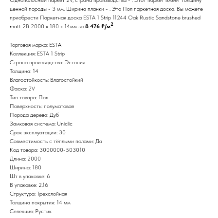
ценной породы - 3 мм. Ширина планки - . Это Пол паркетная доска. Вы можете
приобрести Паркетная доска ESTA 1 Strip 11244 Oak Rustic Sandstone brushed
2
matt 2B 2000 x 180 x 14мм за
8 476 ₽/м
Торговая марка: ESTA
Коллекция: ESTA 1 Strip
Страна производства: Эстония
Толщина: 14
Влагостойкость: Влагостойкий
Фаска: 2V
Тип товара: Пол
Поверхность: полуматовая
Порода дерева: Дуб
Замковая система: Uniclic
Срок эксплуатации: 30
Совместимость с тёплыми полами: Да
Код товара: 3000000-503010
Длина: 2000
Ширина: 180
Шт в упаковке: 6
В упаковке: 2.16
Структура: Трехслойная
Толщина покрытия: 14 мм
Селекция: Рустик