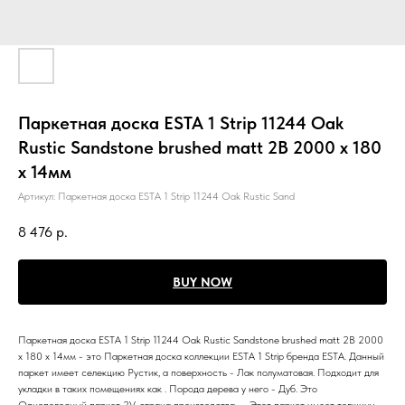
Паркетная доска ESTA 1 Strip 11244 Oak
Rustic Sandstone brushed matt 2B 2000 x 180
x 14мм
Артикул:
Паркетная доска ESTA 1 Strip 11244 Oak Rustic Sand
8 476
р.
BUY NOW
Паркетная доска ESTA 1 Strip 11244 Oak Rustic Sandstone brushed matt 2B 2000
x 180 x 14мм - это Паркетная доска коллекции ESTA 1 Strip бренда ESTA. Данный
паркет имеет селекцию Рустик, а поверхность - Лак полуматовая. Подходит для
укладки в таких помещениях как . Порода дерева у него - Дуб. Это
Однополосный паркет 2V, страна производства - . Этот паркет имеет толщину