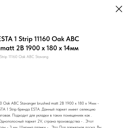
STA 1 Strip 11160 Oak ABC
matt 2B 1900 x 180 x 14мм
Strip 11160 Oak ABC Stavang
60 Oak ABC Stavanger brushed matt 2B 1900 x 180 x 14мм -
STA 1 Strip бренда ESTA. Данный паркет имеет селекцию
атовая. Подходит для укладки в таких помещениях как .
Однополосный паркет 2V, страна производства - . Этот
ды - 3 мм. Ширина планки - . Это Пол паркетная доска. Вы