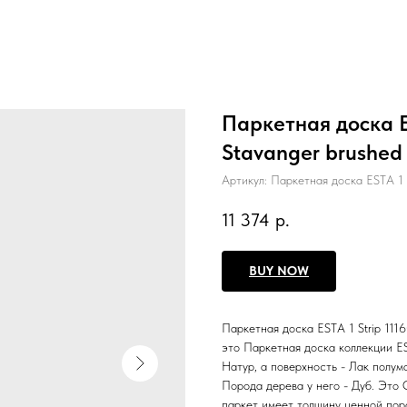
Паркетная доска E
Stavanger brushed 
Артикул:
Паркетная доска ESTA 1 
11 374
р.
BUY NOW
Паркетная доска ESTA 1 Strip 111
это Паркетная доска коллекции E
Натур, а поверхность - Лак полум
Порода дерева у него - Дуб. Это 
паркет имеет толщину ценной поро