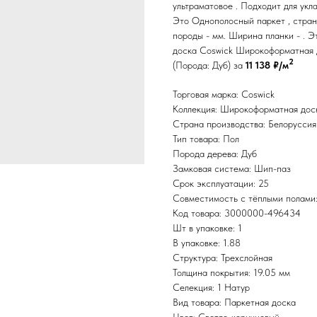
ультраматовое . Подходит для укла
Это Однополосный паркет , стран
породы - мм. Ширина планки - . 
доска Coswick Широкоформатная 
2
(Порода: Дуб) за
11 138 ₽/м
Торговая марка: Coswick
Коллекция: Широкоформатная дос
Страна производства: Белоруссия
Тип товара: Пол
Порода дерева: Дуб
Замковая система: Шип-паз
Срок эксплуатации: 25
Совместимость с тёплыми полами
Код товара: 3000000-496434
Шт в упаковке: 1
В упаковке: 1.88
Структура: Трехслойная
Толщина покрытия: 19.05 мм
Селекция: 1 Натур
Вид товара: Паркетная доска