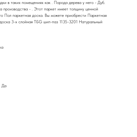
дки в таких помещениях как . Порода дерева у него - Дуб.
а производства - . Этот паркет имеет толщину ценной
Это Пол паркетная доска. Вы можете приобрести Паркетная
доска 3-х слойная T&G шип-паз 1135-3201 Натуральный
ка
: Да