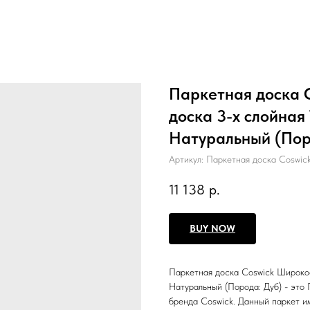
Паркетная доска 
доска 3-х слойная
Натуральный (Пор
Артикул:
Паркетная доска Coswic
11 138
р.
BUY NOW
Паркетная доска Coswick Широко
Натуральный (Порода: Дуб) - это
бренда Coswick. Данный паркет и