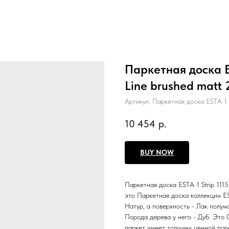
Паркетная доска E
Line brushed matt 
Артикул:
Паркетная доска ESTA 1 
10 454
р.
BUY NOW
Паркетная доска ESTA 1 Strip 111
это Паркетная доска коллекции E
Натур, а поверхность - Лак полум
Порода дерева у него - Дуб. Это 
паркет имеет толщину ценной поро