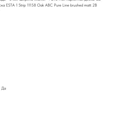
а ESTA 1 Strip 11158 Oak ABC Pure Line brushed matt 2B
2
: Да