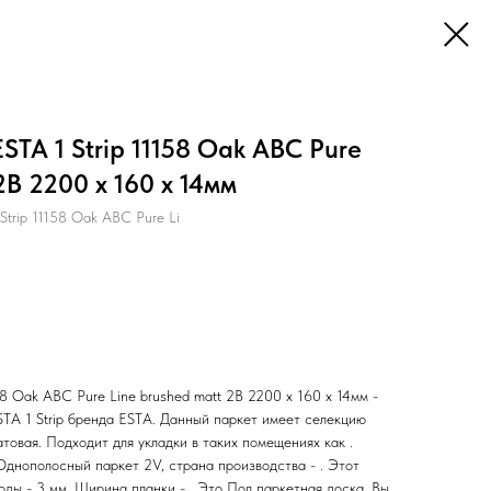
STA 1 Strip 11158 Oak ABC Pure
2B 2200 x 160 x 14мм
Strip 11158 Oak ABC Pure Li
58 Oak ABC Pure Line brushed matt 2B 2200 x 160 x 14мм -
STA 1 Strip бренда ESTA. Данный паркет имеет селекцию
атовая. Подходит для укладки в таких помещениях как .
Однополосный паркет 2V, страна производства - . Этот
ды - 3 мм. Ширина планки - . Это Пол паркетная доска. Вы