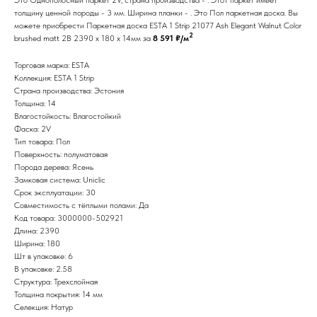
толщину ценной породы - 3 мм. Ширина планки - . Это Пол паркетная доска. Вы
можете приобрести Паркетная доска ESTA 1 Strip 21077 Ash Elegant Walnut Color
2
brushed matt 2B 2390 x 180 x 14мм за
8 591 ₽/м
Торговая марка: ESTA
Коллекция: ESTA 1 Strip
Страна производства: Эстония
Толщина: 14
Влагостойкость: Влагостойкий
Фаска: 2V
Тип товара: Пол
Поверхность: полуматовая
Порода дерева: Ясень
Замковая система: Uniclic
Срок эксплуатации: 30
Совместимость с тёплыми полами: Да
Код товара: 3000000-502921
Длина: 2390
Ширина: 180
Шт в упаковке: 6
В упаковке: 2.58
Структура: Трехслойная
Толщина покрытия: 14 мм
Селекция: Натур