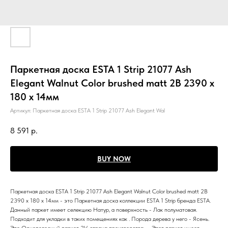
Паркетная доска ESTA 1 Strip 21077 Ash
Elegant Walnut Color brushed matt 2B 2390 x
180 x 14мм
Артикул:
Паркетная доска ESTA 1 Strip 21077 Ash Elegant Wal
8 591
р.
BUY NOW
Паркетная доска ESTA 1 Strip 21077 Ash Elegant Walnut Color brushed matt 2B
2390 x 180 x 14мм - это Паркетная доска коллекции ESTA 1 Strip бренда ESTA.
Данный паркет имеет селекцию Натур, а поверхность - Лак полуматовая.
Подходит для укладки в таких помещениях как . Порода дерева у него - Ясень.
Это Однополосный паркет 2V, страна производства - . Этот паркет имеет